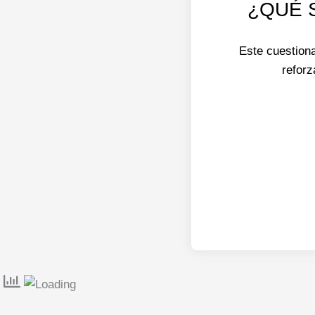
¿QUÉ S
Este cuestiona
reforz