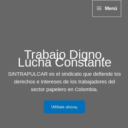
Ir
Menú
al
contenido
Trabajo Digno,
Lucha Constante
SINTRAPULCAR es el sindicato que defiende los
derechos e intereses de los trabajadores del
sector papelero en Colombia.
!Afíliate ahora¡